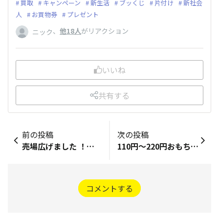
買取
キャンペーン
新生活
ブッくじ
片付け
新社会
人
お買物券
プレゼント
、
他18人
がリアクション
ニック
いいね
共有する
前の投稿
次の投稿
売場広げました ！！！
110円〜220円おもちゃ商品追加😀
コメントする