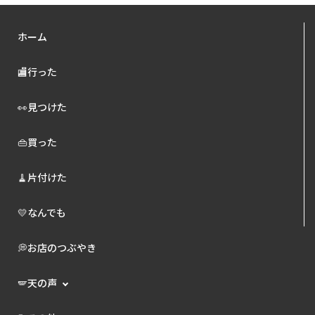
ホーム
🏬行った
👀見つけた
👜買った
🧹片付けた
💛なんでも
💭お店のつぶやき
🪽天の声