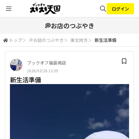
ログイン
全体検索
💭お店のつぶやき
トップ
＞
💭お店のつぶやき
＞
東北地方
＞
新生活準備
検索
ブックオフ福島南店
2026/03/26 13:39
新生活準備