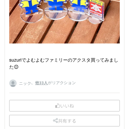
suzuriでよむよむファミリーのアクスタ買ってみまし
た😊
、
他33人
がリアクション
ニック
いいね
共有する