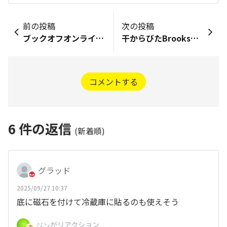
前の投稿
次の投稿
ブックオフオンラインで新中古漫画に出会う。
干からびたBrooksを買って磨く
コメントする
6
件の返信
(新着順)
グラッド
2025/09/27 10:37
底に磁石を付けて冷蔵庫に貼るのも使えそう
がリアクション
ジン