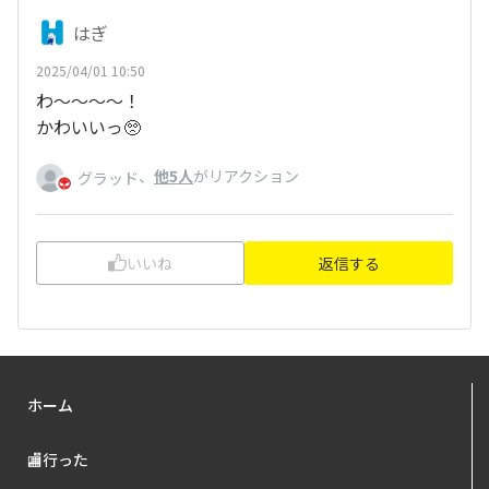
はぎ
2025/04/01 10:50
わ〜〜〜〜！
かわいいっ🥺
、
他5人
がリアクション
グラッド
いいね
返信する
ホーム
🏬行った