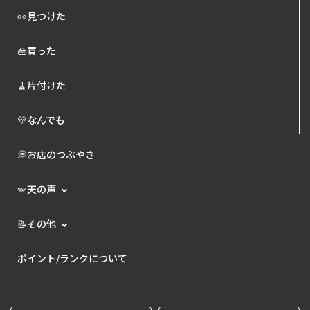
👀見つけた
👜買った
🧹片付けた
💛なんでも
💭お店のつぶやき
🪽天の声
📝その他
ポイント/ランクについて