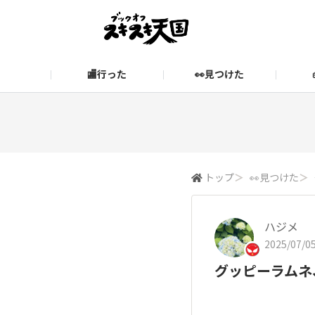
🏬行った
👀見つけた
お知らせ
ブックオフ公式サイト
期間限定企画【みんなでお題
ブックオフ公式
スキスキ天国に関するお問い合わせ
愛
トップ
＞
👀見つけた
＞
ハジメ
2025/07/05
グッピーラムネ