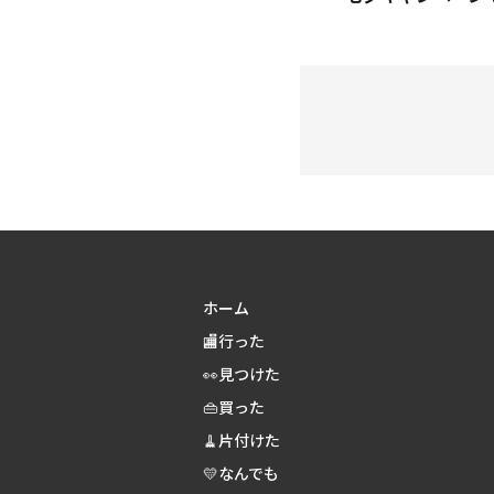
ホーム
🏬行った
👀見つけた
👜買った
🧹片付けた
💛なんでも