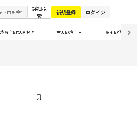
詳細検
新規登録
ログイン
索
💭お店のつぶやき
🪽天の声
📝その他
ブクログ通信