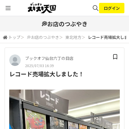
ログイン
全体検索
💭お店のつぶやき
トップ
＞
💭お店のつぶやき
＞
東北地方
＞
レコード売場拡大しま
検索
ブックオフ仙台六丁の目店
2025/07/03 16:39
レコード売場拡大しました！