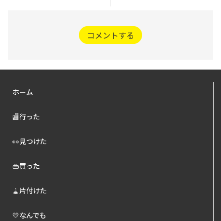
コメントする
ホーム
🏬行った
👀見つけた
👜買った
🧹片付けた
💛なんでも