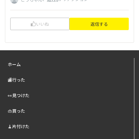
いいね
返信する
ホーム
🏬行った
👀見つけた
👜買った
🧹片付けた