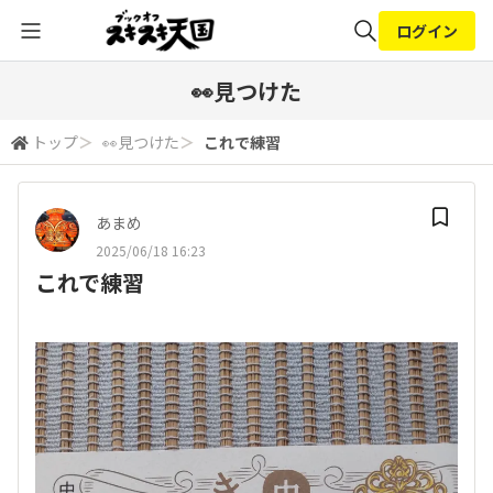
ログイン
全体検索
👀見つけた
トップ
＞
👀見つけた
＞
これで練習
検索
あまめ
2025/06/18 16:23
これで練習