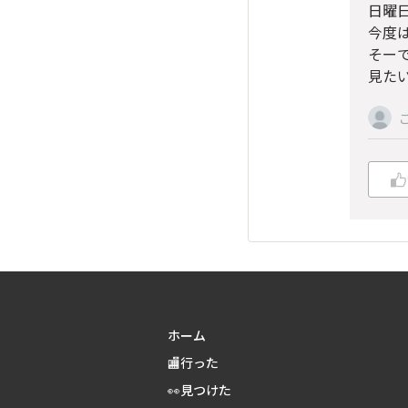
日曜
今度
そーで
見た
ホーム
🏬行った
👀見つけた