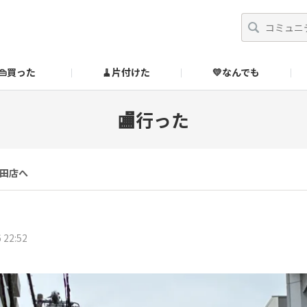
👜買った
🧹片付けた
💛なんでも
】
オンラインストア
🔰ご利用ガイド
SUZURIブックオフ公式ストア
🏬行った
のあるダメ出しはこちら！
田店へ
 22:52