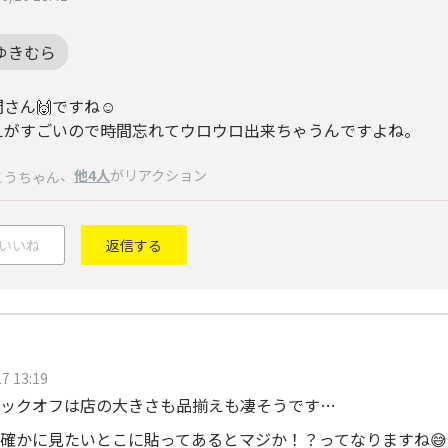
ゆきむら
さん🙌ですね☺️
えがすごいので時間忘れてウロウロ出来ちゃうんですよね。
、
他4人
がリアクション
こうちゃん
いいね
返信する
7 13:19
ックオフは店の大きさも品揃えも凄そうです…
確かに見たいとこに貼ってあるとマジか！？ってなりますね😅