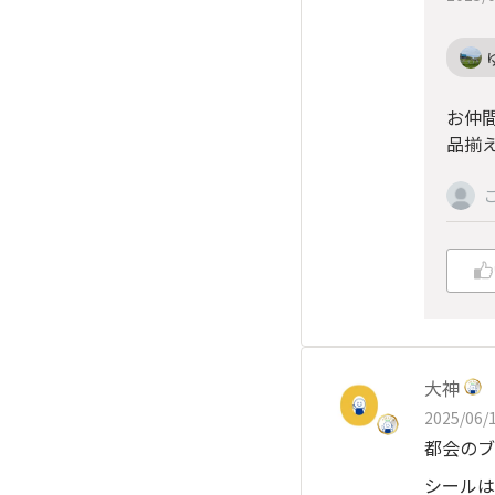
お仲間
品揃
大神
2025/06/1
都会のブ
シールは