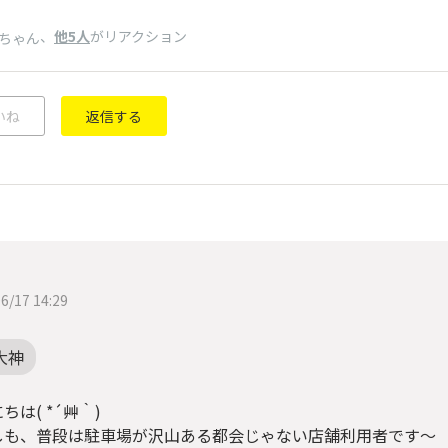
、
他5人
がリアクション
ちゃん
いね
返信する
6/17 14:29
大神
ちは( *´艸｀)
しも、普段は駐車場が沢山ある都会じゃない店舗利用者です～