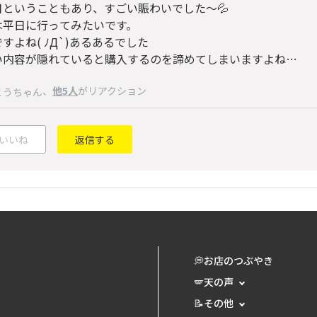
日ということもあり、すごい賑わいでした～💦
は平日に行ってみたいです。
すよね( ﾉД`)あるあるでした
い内容が隠れていると購入するのを諦めてしまいますよね…
、
他5人
がリアクション
こうちゃん
いいね
返信する
💭お店のつぶやき
🪽天の声
📝その他