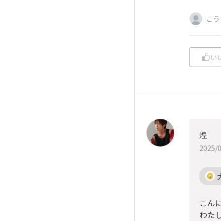
こう
い
煌
2025/0
こんに
わた