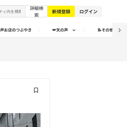
詳細検
新規登録
ログイン
索
💭お店のつぶやき
🪽天の声
📝その他
ブクログ通信