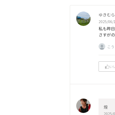
ゆきむら
2025/06/1
私も昨日
さすがの
こう
い
煌
2025/0