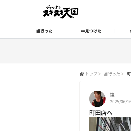
🏬行った
👀見つけた
お知らせ
ブックオフ公式サイト
期間限定企画【みんなでお題
ブックオフ公式
スキスキ天国に関するお問い合わせ
愛
トップ
＞
🏬行った
＞
町
煌
2025/06/16
町田店へ