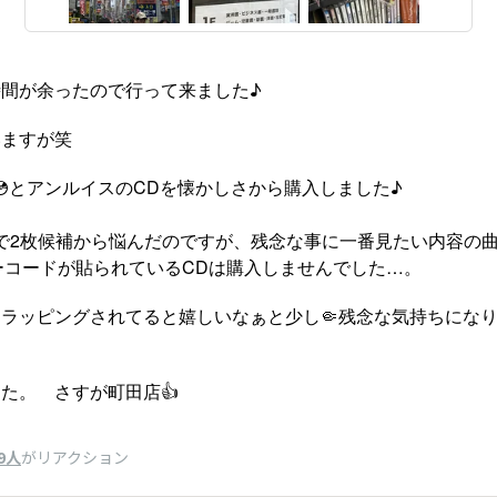
間が余ったので行って来ました♪
いますが笑
💿とアンルイスのCDを懐かしさから購入しました♪
で2枚候補から悩んだのですが、残念な事に一番見たい内容の
ーコードが貼られているCDは購入しませんでした…。
ラッピングされてると嬉しいなぁと少し🤏残念な気持ちにな
。
た。 さすが町田店👍
9人
がリアクション