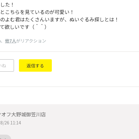
した！
とこちらを見ているのが可愛い！
のよむ君はたくさんいますが、ぬいぐるみ探しとは！
て欲しいです（＾＾）
、
他7人
がリアクション
神
いね
返信する
クオフ大野城御笠川店
8/26 11:14