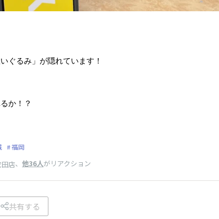
に
ぬいぐるみ」が隠れています！
れるか！？
城
福岡
、
他36人
がリアクション
蛇田店
共有する