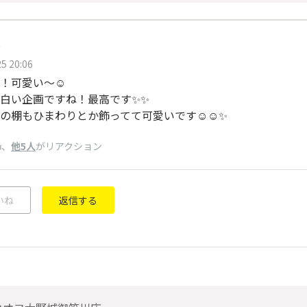
e
5 20:06
！可愛い～☺️
白い企画ですね！最高です✨✨
の棚もひまわりとか飾ってて可愛いです☺️☺️✨
、
他5人
がリアクション
神
いね
返信する