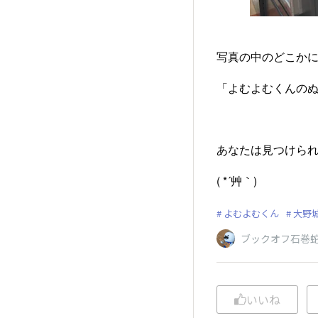
写真の中のどこか
「よむよむくんの
あなたは見つけら
( *´艸｀)
よむよむくん
大野
ブックオフ石巻
いいね