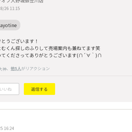
クオフ大野城御笠川店
8/26 11:15
kayotine
でとうございます！
よむくん探しのふりして売場案内も兼ねてます笑
いてくださってありがとうございます(∩´∀｀)∩
、
他5人
がリアクション
大神
いいね
返信する
5 16:24