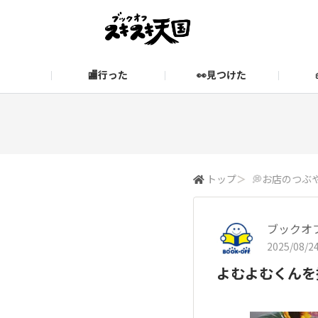
🏬行った
👀見つけた
お知らせ
ブックオフ公式サイト
期間限定企画【みんなでお題
ブックオフ公式
スキスキ天国に関するお問い合わせ
愛
トップ
＞
💭お店のつぶ
ブックオ
2025/08/24
よむよむくんを