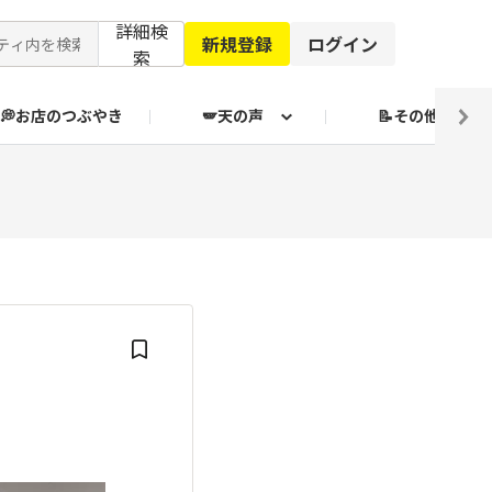
詳細検
新規登録
ログイン
索
💭お店のつぶやき
🪽天の声
📝その他
ブクログ通信