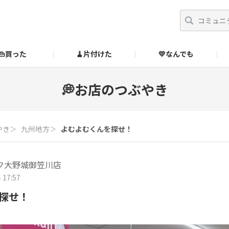
👜買った
🧹片付けた
💛なんでも
】
オンラインストア
🔰ご利用ガイド
SUZURIブックオフ公式ストア
💭お店のつぶやき
のあるダメ出しはこちら！
やき
＞
九州地方
＞
よむよむくんを探せ！
フ大野城御笠川店
 17:57
探せ！