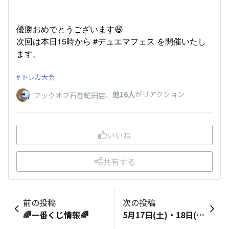
優勝おめでとうございます😆
次回は本日15時から #デュエマフェス を開催いたし
ます。
トレカ大会
、
他16人
がリアクション
ブックオフ石巻蛇田店
いいね
共有する
前の投稿
次の投稿
🌈一番くじ情報🌈
5月17日(土)・18日(日) 誕生祭開催いたします！