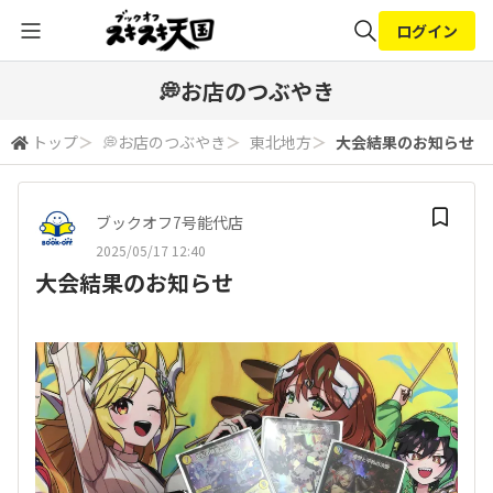
ログイン
全体検索
💭お店のつぶやき
トップ
＞
💭お店のつぶやき
＞
東北地方
＞
大会結果のお知らせ
検索
ブックオフ7号能代店
2025/05/17 12:40
大会結果のお知らせ