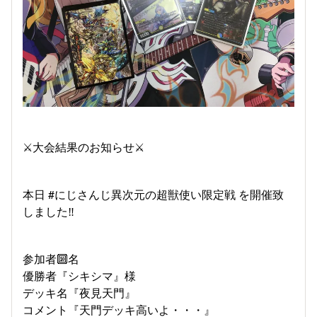
⚔️大会結果のお知らせ⚔️
本日 #にじさんじ異次元の超獣使い限定戦 を開催致
しました‼️
参加者🔟名
優勝者『シキシマ』様
デッキ名『夜見天門』
コメント『天門デッキ高いよ・・・』