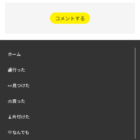
コメントする
ホーム
🏬行った
👀見つけた
👜買った
🧹片付けた
💛なんでも