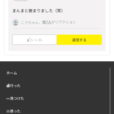
まんまと嵌まりました（笑）
、
他7人
がリアクション
こうちゃん
いいね
返信する
ホーム
🏬行った
👀見つけた
👜買った