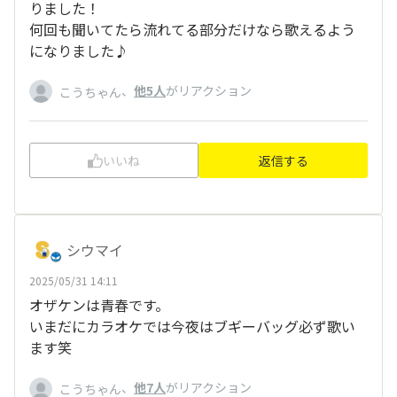
りました！
何回も聞いてたら流れてる部分だけなら歌えるよう
になりました♪
、
他5人
がリアクション
こうちゃん
いいね
返信する
シウマイ
2025/05/31 14:11
オザケンは青春です。
いまだにカラオケでは今夜はブギーバッグ必ず歌い
ます笑
、
他7人
がリアクション
こうちゃん