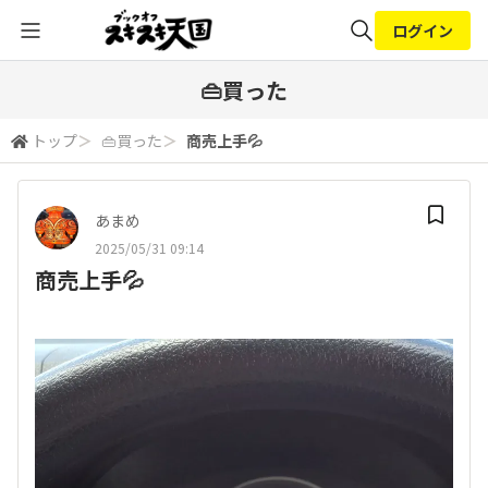
ログイン
全体検索
👜買った
トップ
＞
👜買った
＞
商売上手💦
検索
あまめ
2025/05/31 09:14
商売上手💦