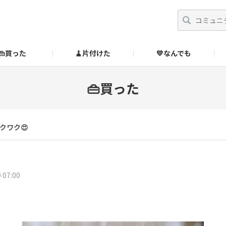
👜買った
🧹片付けた
💛なんでも
】
オンラインストア
🔰ご利用ガイド
SUZURIブックオフ公式ストア
👜買った
のあるダメ出しはこちら！
クワク😍
 07:00