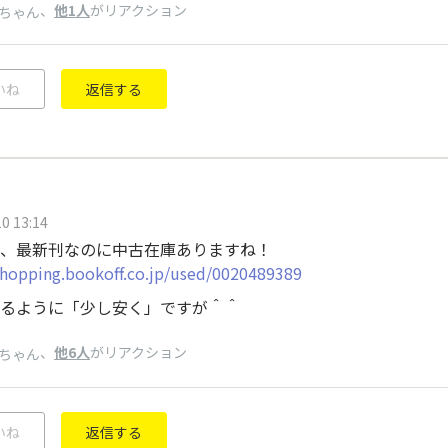
、
他1人
がリアクション
ちゃん
いね
返信する
0 13:14
、最新刊なのに中古在庫ありますね！
shopping.bookoff.co.jp/used/0020489389
るように「少し安く」ですが＾＾
、
他6人
がリアクション
ちゃん
いね
返信する