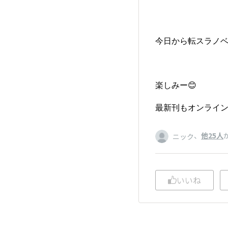
今日から転スラノ
楽しみー😊
最新刊もオンライ
、
他25人
ニック
いいね