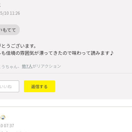
メ
5/10 11:26
いもてて
がとうございます。
ルも佳境の雰囲気が漂ってきたので味わって読みます♪
、
他7人
がリアクション
こうちゃん
いいね
返信する
0 07:37