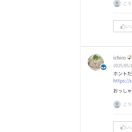
こう
い
ichiro
2025/05/1
ホントだ
https://
おっしゃ
こう
い