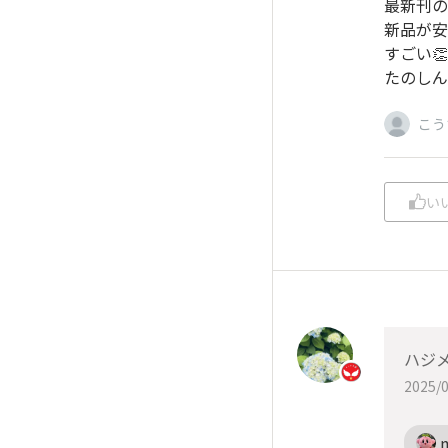
最新刊の
新品が安
すごい👏
たのしん
こう
い
ハジ
2025/0