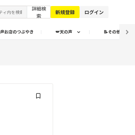
詳細検
新規登録
ログイン
索
💭お店のつぶやき
🪽天の声
📝その他
ブクログ通信