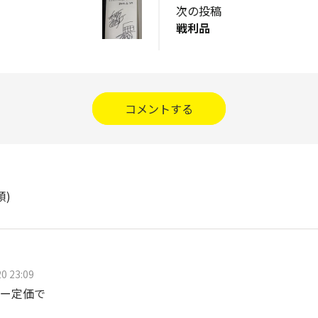
次の投稿
戦利品
コメントする
順)
0 23:09
ー定価で