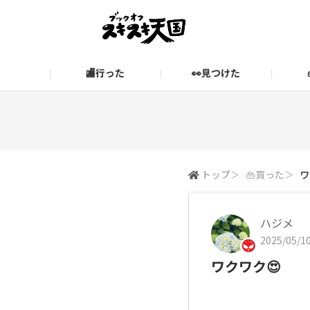
🏬行った
👀見つけた
お知らせ
ブックオフ公式サイト
期間限定企画【みんなでお題
ブックオフ公式
スキスキ天国に関するお問い合わせ
愛
トップ
＞
👜買った
＞
ワ
ハジメ
2025/05/10
ワクワク😍