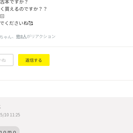
古本ですか？
く買えるのですか？？
🏻
でくださいね🥰
、
他8人
がリアクション
ちゃん
いね
返信する
メ
5/10 11:25
m o m o