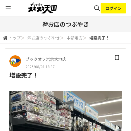
ログイン
全体検索
💭お店のつぶやき
トップ
＞
💭お店のつぶやき
＞
中部地方
＞
増設完了！
検索
ブックオフ岩倉大地店
2025/08/01 18:37
増設完了！