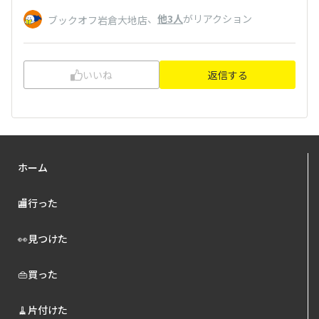
、
他3人
がリアクション
ブックオフ岩倉大地店
いいね
返信する
ホーム
🏬行った
👀見つけた
👜買った
🧹片付けた