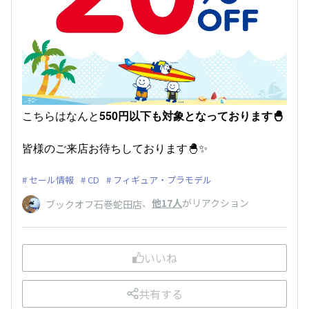
こちらはなんと
550円以下も対象となっております🐣
皆様のご来店お待ちしております🐣✨
セール情報
CD
フィギュア・プラモデル
、
他17人
がリアクション
ブックオフ石巻蛇田店
いいね
共有する