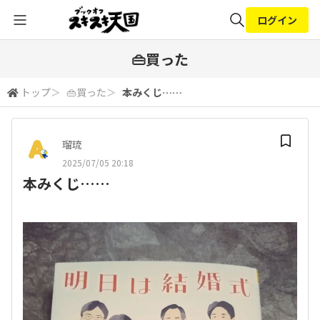
ログイン
全体検索
👜買った
トップ
＞
👜買った
＞
本みくじ……
検索
瑠琉
2025/07/05 20:18
本みくじ……