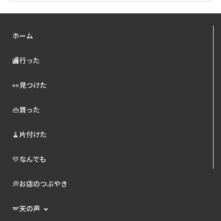
ホーム
🏬行った
👀見つけた
👜買った
🧹片付けた
💛なんでも
💭お店のつぶやき
🪽天の声