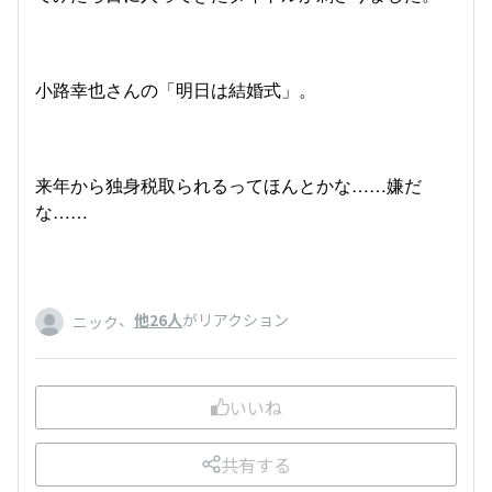
小路幸也さんの「明日は結婚式」。
来年から独身税取られるってほんとかな……嫌だ
な……
、
他26人
がリアクション
ニック
いいね
共有する