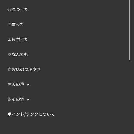
👀見つけた
👜買った
🧹片付けた
💛なんでも
💭お店のつぶやき
🪽天の声
📝その他
ポイント/ランクについて