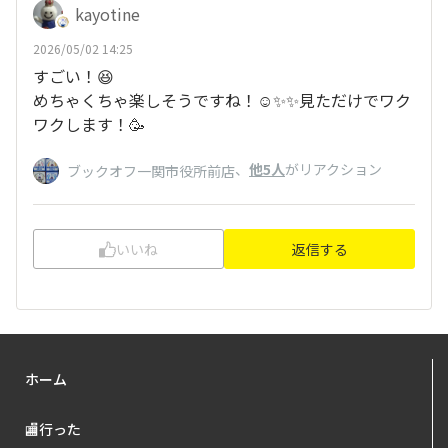
kayotine
2026/05/02 14:25
すごい！😆
めちゃくちゃ楽しそうですね！☺️✨✨見ただけでワク
ワクします！🥳
、
他5人
がリアクション
ブックオフ一関市役所前店
いいね
返信する
ホーム
🏬行った