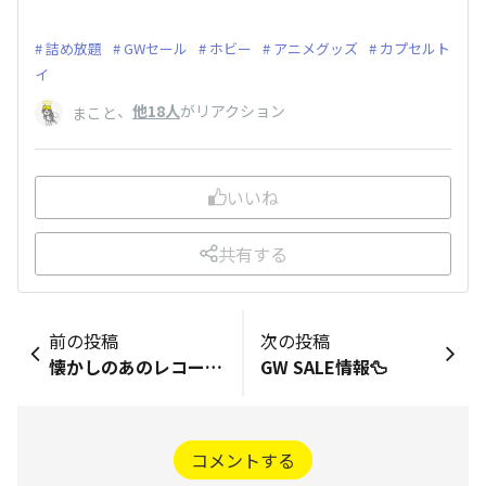
詰め放題
GWセール
ホビー
アニメグッズ
カプセルト
イ
、
他18人
がリアクション
まこと
いいね
共有する
前の投稿
次の投稿
懐かしのあのレコード！
GW SALE情報🦆
コメントする