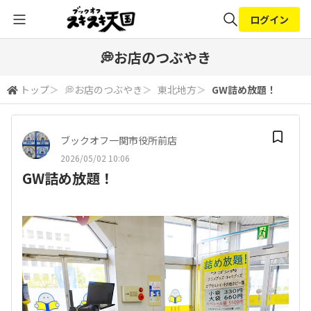
ログイン
全体検索
💭お店のつぶやき
トップ
＞
💭お店のつぶやき
＞
東北地方
＞
GW詰め放題！
検索
ブックオフ一関市役所前店
2026/05/02 10:06
GW詰め放題！