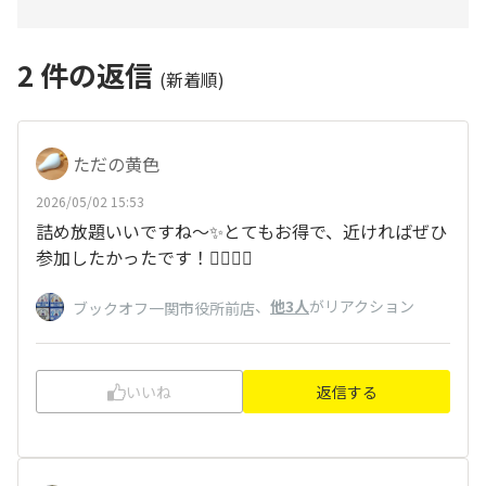
2
件の返信
(新着順)
ただの黄色
2026/05/02 15:53
詰め放題いいですね～✨とてもお得で、近ければぜひ
参加したかったです！🏃‍♂️🏃‍♂️
、
他3人
がリアクション
ブックオフ一関市役所前店
いいね
返信する