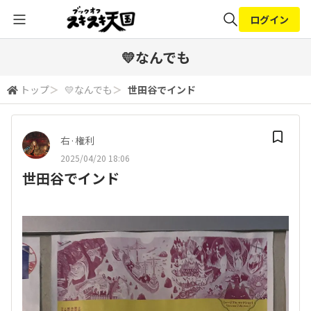
ログイン
全体検索
💛なんでも
トップ
＞
💛なんでも
＞
世田谷でインド
検索
右·権利
2025/04/20 18:06
世田谷でインド