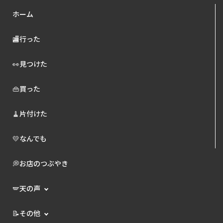
ホーム
🏬行った
👀見つけた
👜買った
🧹片付けた
💛なんでも
💭お店のつぶやき
🪽天の声
📝その他