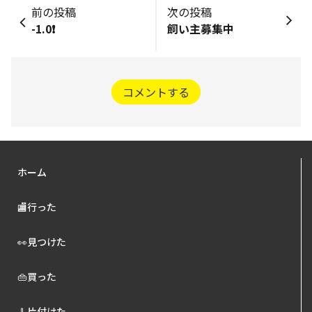
前の投稿
次の投稿
-1.0❗️
飼い主募集中
コメントする
ホーム
🏬行った
👀見つけた
👜買った
🧹片付けた