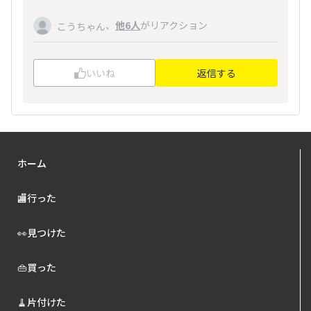
、
他6人
がリアクション
こうちゃん
いいね
返信する
ホーム
🏬行った
👀見つけた
👜買った
🧹片付けた