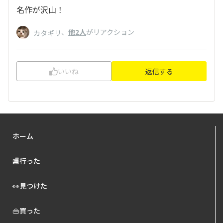
名作が沢山！
、
他2人
がリアクション
カタギリ
いいね
返信する
ホーム
🏬行った
👀見つけた
👜買った