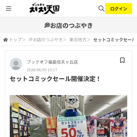
ログイン
全体検索
💭お店のつぶやき
トップ
＞
💭お店のつぶやき
＞
東北地方
＞
セットコミックセール
検索
ブックオフ福島信夫ヶ丘店
2026/06/05 15:17
セットコミックセール開催決定！