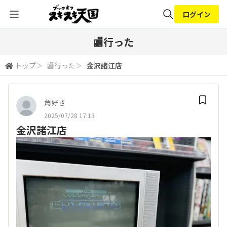
ログイン
全体検索
🏬行った
トップ
＞
🏬行った
＞
金沢諸江店
検索
角好き
2025/07/28 17:13
金沢諸江店