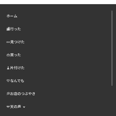
ホーム
🏬行った
👀見つけた
👜買った
🧹片付けた
💛なんでも
💭お店のつぶやき
🪽天の声