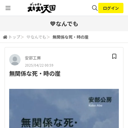
ログイン
全体検索
💛なんでも
トップ
＞
💛なんでも
＞
無関係な死・時の崖
検索
安部工房
2025/04/22 00:59
無関係な死・時の崖