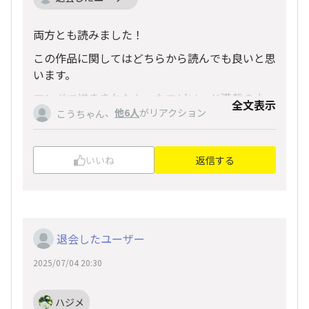
両方とも読みました！
この作品に関してはどちらから読んでも良いと思
います。
マンガで描ききれなかったエピソード満載の小
全文表示
、
他6人
がリアクション
説。
こうちゃん
小説では感じられ無かった、ビジュアル、作品の
描写。
いいね
返信する
どちらも優れている部分があり、またストーリー
展開もマンガ用に代えられている部分がありつ
つ、内容は一緒。
読了感は違う作品。
退会したユーザー
という秀逸な作品でした。
2025/07/04 20:30
ネタバレにはなっていないと思いますが、良かっ
たら参考にして下さい。
ハジメ