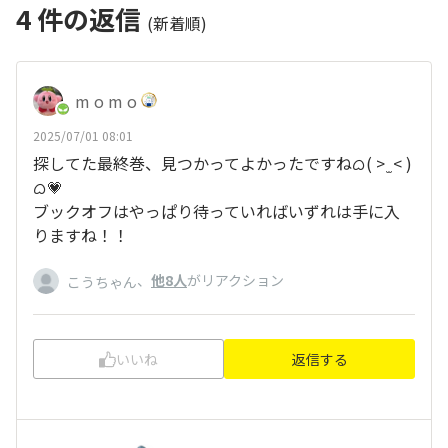
4
件の返信
(新着順)
m o m o
2025/07/01 08:01
探してた最終巻、見つかってよかったですねᜊ( > ̫ < )
ᜊ💗
ブックオフはやっぱり待っていればいずれは手に入
りますね！！
、
他8人
がリアクション
こうちゃん
いいね
返信する