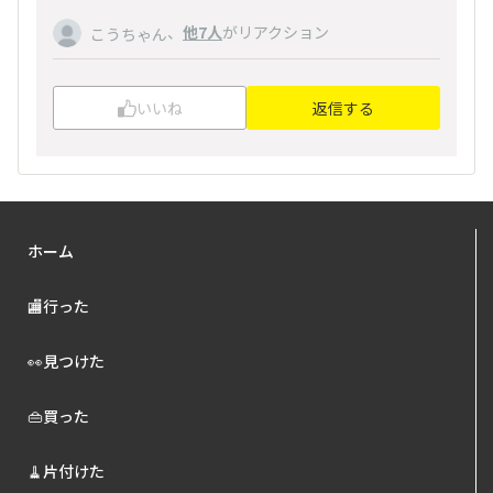
、
他7人
がリアクション
こうちゃん
いいね
返信する
ホーム
🏬行った
👀見つけた
👜買った
🧹片付けた