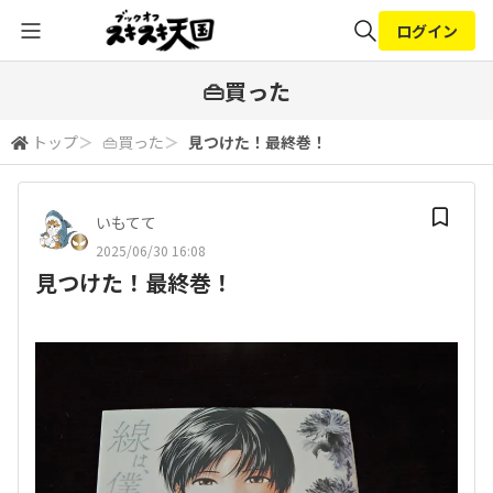
ログイン
全体検索
👜買った
トップ
＞
👜買った
＞
見つけた！最終巻！
検索
いもてて
2025/06/30 16:08
見つけた！最終巻！