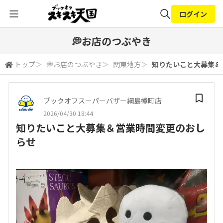
ログイン
全体検索
💭お店のつぶやき
トップ
＞
💭お店のつぶやき
＞
関東地方
＞
知りたいこと大募集＆
検索
ブックオフスーパーバザー綱島樽町店
2026/04/30 18:44
知りたいこと大募集＆営業時間変更のおし
らせ