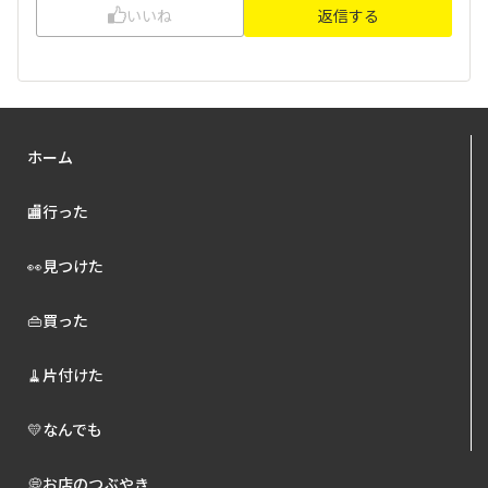
いいね
返信する
ホーム
🏬行った
👀見つけた
👜買った
🧹片付けた
💛なんでも
💭お店のつぶやき