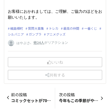
お客様におかれましては、ご理解、ご協力のほどをお
願いいたします。
綱島樽町
質問大募集
トレカ
最高の仲間
一番くじ
シルバニア
ガンプラ
アニメグッズ
、
他24人
がリアクション
はやぶさ
いいね
共有する
前の投稿
次の投稿
コミックセットが70%OFFで買えます！！！
今年もこの季節がやってきた 🐉🟠🟠④