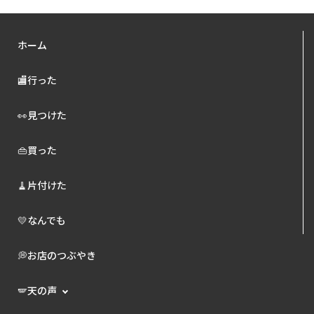
ホーム
🏬行った
👀見つけた
👜買った
🧹片付けた
💛なんでも
💭お店のつぶやき
🪽天の声