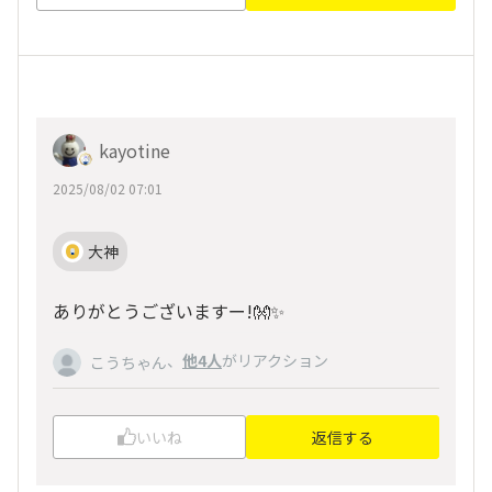
kayotine
2025/08/02 07:01
大神
ありがとうございますー!👐✨
、
他4人
がリアクション
こうちゃん
いいね
返信する