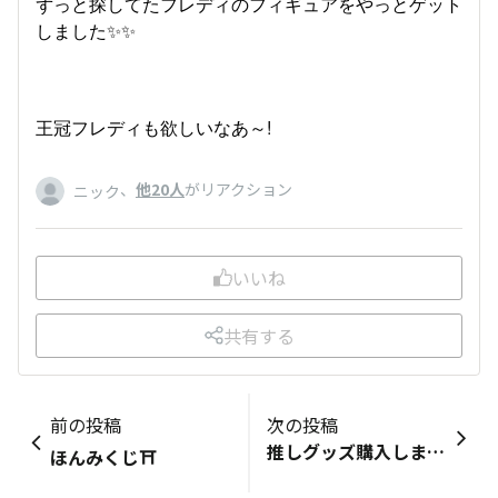
ずっと探してたフレディのフィギュアをやっとゲット
しました✨✨
王冠フレディも欲しいなあ～!
、
他20人
がリアクション
ニック
いいね
共有する
前の投稿
次の投稿
推しグッズ購入しました‼️
ほんみくじ⛩️