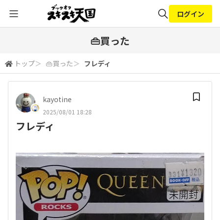
ログイン
全体検索
👜買った
トップ
＞
👜買った
＞
フレディ
検索
kayotine
2025/08/01 18:28
フレディ