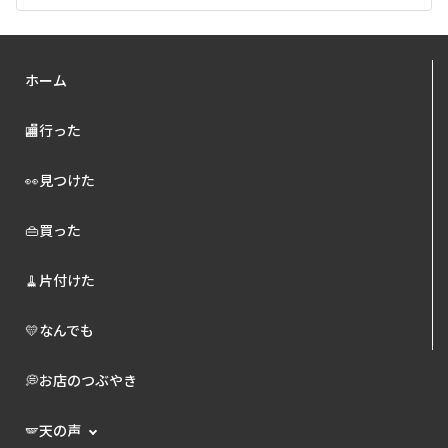
ホーム
🏬行った
👀見つけた
👜買った
🧹片付けた
💛なんでも
💭お店のつぶやき
🪽天の声