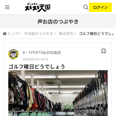
ログイン
全体検索
💭お店のつぶやき
トップ
＞
💭お店のつぶやき
＞
東北地方
＞
ゴルフ曜日どうでしょ
検索
B・SPORTS仙台松森店
2025/05/01 18:51
ゴルフ曜日どうでしょう