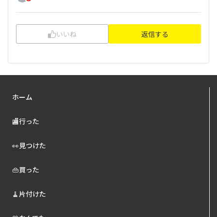
いいね
返信する
ホーム
🏬行った
👀見つけた
👜買った
🧹片付けた