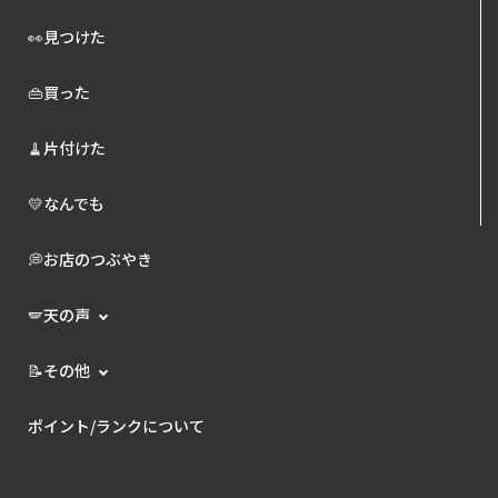
👀見つけた
👜買った
🧹片付けた
💛なんでも
💭お店のつぶやき
🪽天の声
📝その他
ポイント/ランクについて