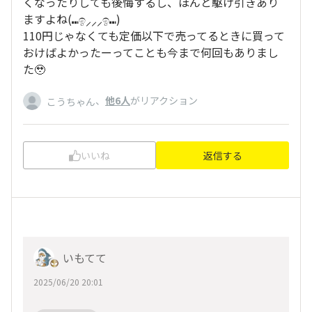
くなったりしても後悔するし、ほんと駆け引きあり
ますよね(⑉ඉ⸝⸝⸝ඉ⑉)
110円じゃなくても定価以下で売ってるときに買って
おけばよかったーってことも今まで何回もありまし
た🥹
、
他6人
がリアクション
こうちゃん
いいね
返信する
いもてて
2025/06/20 20:01