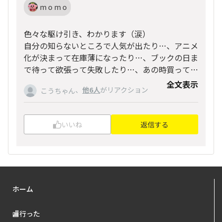
m o m o
色々な駆け引き、わかります（涙）
自分の知らないところで人気が出たり…、アニメ
化が決まって在庫薄になったり…、ブックの日ま
で待って欲張って失敗したり…、あの時買ってい
れば…、思い出すと、胸が痛くなります（笑）
全文表示
、
他6人
がリアクション
こうちゃん
でも、そういうのも含めて、ブックオフ巡りを楽
しみたいなと思います🥰
いいね
返信する
ホーム
🏬行った