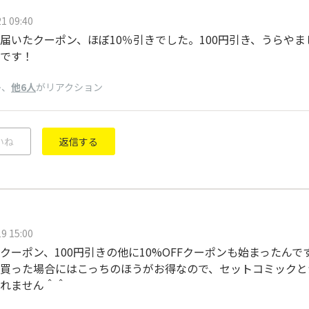
1 09:40
届いたクーポン、ほぼ10％引きでした。100円引き、うらや
です！
、
他6人
がリアクション
ン
いね
返信する
9 15:00
クーポン、100円引きの他に10%OFFクーポンも始まったんで
買った場合にはこっちのほうがお得なので、セットコミックと
れません＾＾