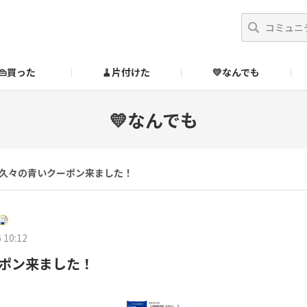
👜買った
🧹片付けた
💛なんでも
】
オンラインストア
🔰ご利用ガイド
SUZURIブックオフ公式ストア
💛なんでも
のあるダメ出しはこちら！
久々の青いクーポン来ました！
 10:12
ポン来ました！