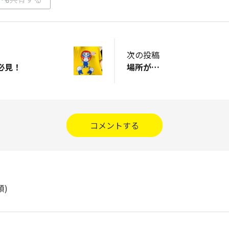
次の投稿
必見！
場所が…
コメントする
順)