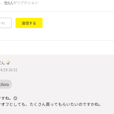
、
他6人
がリアクション
ン
いね
返信する
ぽん
4/19 16:32
chiro
すね。😊
クオフとしても、たくさん買ってもらいたいのですかね。