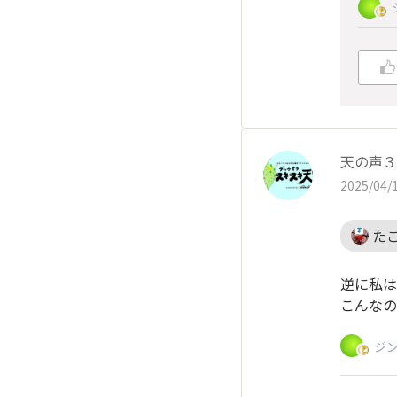
天の声３
2025/04/1
た
逆に私は
こんなの
ジ