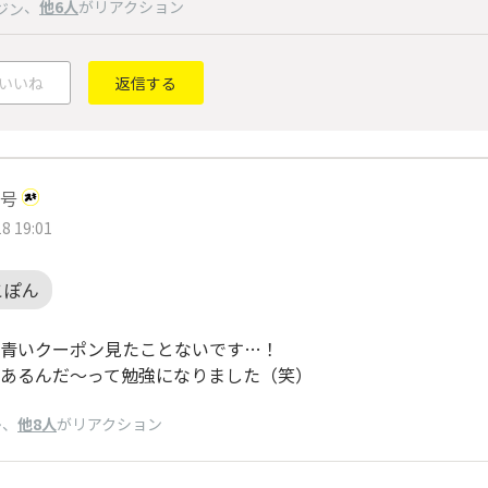
、
他6人
がリアクション
ジン
いいね
返信する
号
8 19:01
こぽん
青いクーポン見たことないです…！
あるんだ〜って勉強になりました（笑）
、
他8人
がリアクション
ン