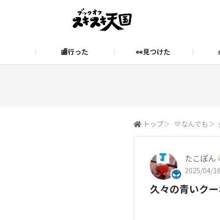
🏬行った
👀見つけた
お知らせ
ブックオフ公式サイト
期間限定企画【みんなでお題
ブックオフ公式
スキスキ天国に関するお問い合わせ
愛
トップ
＞
💛なんでも
＞
たこぽん
2025/04/16
久々の青いクー