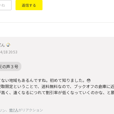
いね
返信する
ぽん
4/18 20:53
天の声３号
てない地域もあるんですね。初めて知りました。😳
受取限定ということで、送料無料なので、ブックオフの倉庫に近
が高く、遠くなるにつれて割引率が低くなっていくのかな、と
。
、
他7人
がリアクション
ジン