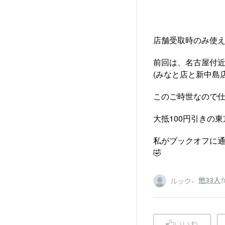
店舗受取時のみ使
前回は、名古屋付近
(みなと店と新中島店
このご時世なので
大抵100円引きの
私がブックオフに通
🤣
、
他33人
ルック
いいね