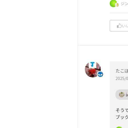
ジ
い
たこ
2025/0
i
そうで
ブッ