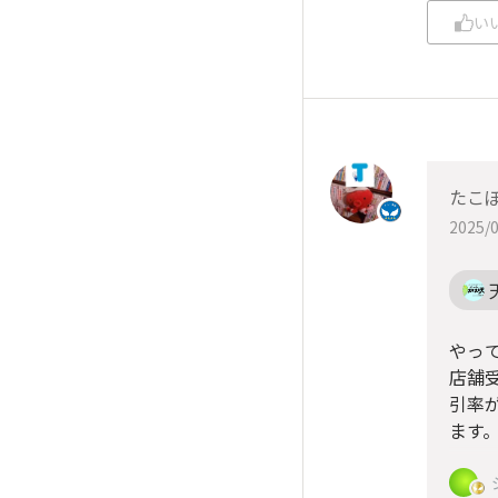
い
たこ
2025/0
やっ
店舗
引率
ます