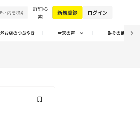
詳細検
新規登録
ログイン
索
💭お店のつぶやき
🪽天の声
📝その他
ブクログ通信