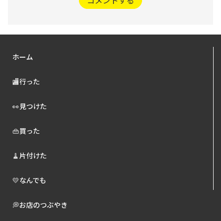
ホーム
🏬行った
👀見つけた
👜買った
🧹片付けた
💛なんでも
💭お店のつぶやき