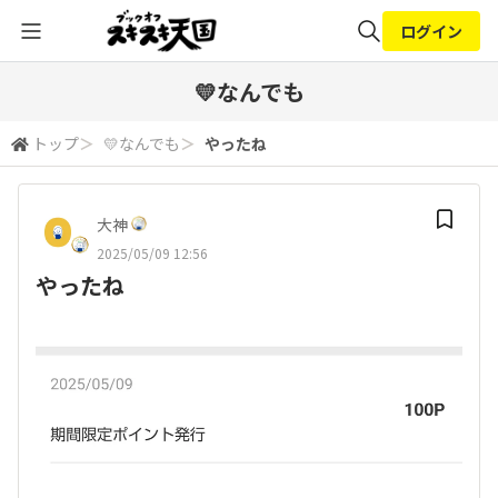
ログイン
全体検索
💛なんでも
トップ
＞
💛なんでも
＞
やったね
検索
大神
2025/05/09 12:56
やったね