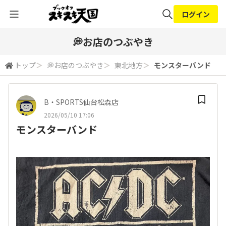
ログイン
全体検索
💭お店のつぶやき
トップ
＞
💭お店のつぶやき
＞
東北地方
＞
モンスターバンド
検索
B・SPORTS仙台松森店
2026/05/10 17:06
モンスターバンド