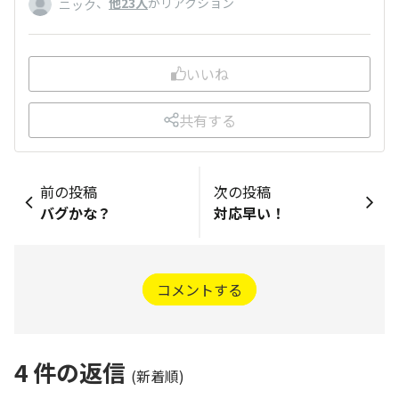
、
他23人
がリアクション
ニック
いいね
共有する
前の投稿
次の投稿
バグかな？
対応早い！
コメントする
4
件の返信
(新着順)