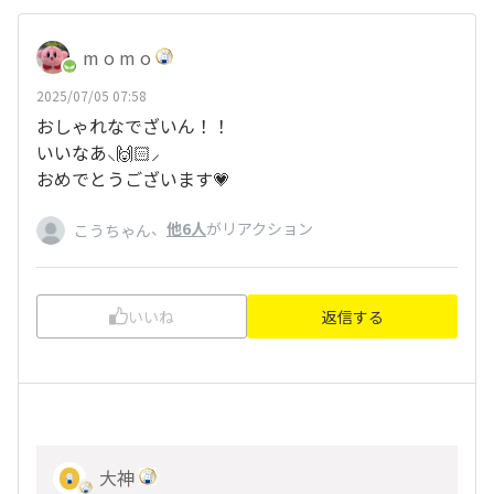
m o m o
2025/07/05 07:58
おしゃれなでざいん！！
いいなあ⸜🙌🏻⸝‍
おめでとうございます💗
、
他6人
がリアクション
こうちゃん
いいね
返信する
大神