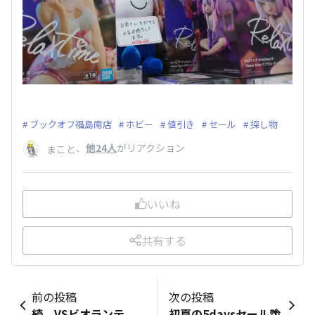
ブックオフ福島南店
ホビー
値引き
セール
探し物
、
他24人
がリアクション
まこと
いいね
共有する
前の投稿
次の投稿
続 VSビオランテ
初夏の5daysセール🌴