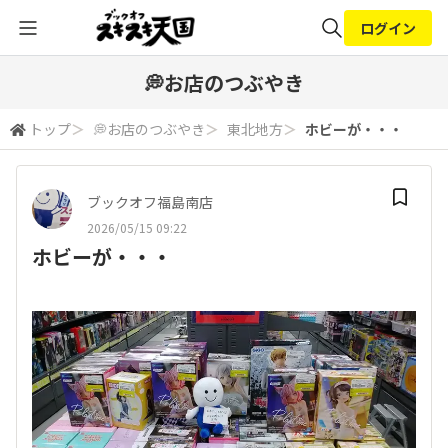
ログイン
全体検索
💭お店のつぶやき
トップ
＞
💭お店のつぶやき
＞
東北地方
＞
ホビーが・・・
検索
ブックオフ福島南店
2026/05/15 09:22
ホビーが・・・