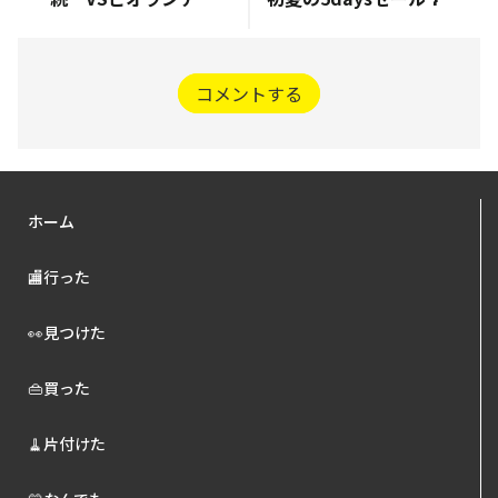
コメントする
ホーム
🏬行った
👀見つけた
👜買った
🧹片付けた