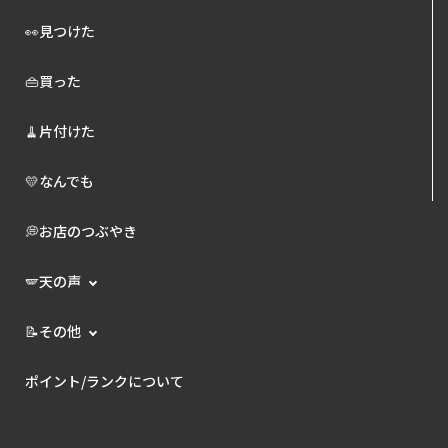
👀見つけた
👜買った
🧹片付けた
💛なんでも
💭お店のつぶやき
🪽天の声
📝その他
ポイント/ランクについて