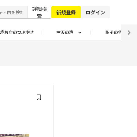
詳細検
新規登録
ログイン
索
💭お店のつぶやき
🪽天の声
📝その他
ブクログ通信