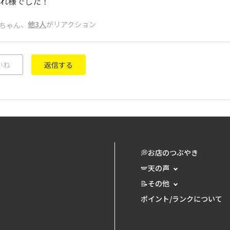
れ様でした！
、
他3人
がリアクション
ちゃん
いね
返信する
💭お店のつぶやき
🪽天の声
📝その他
ポイント/ランクについて