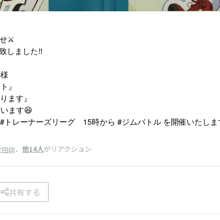
せ⚔️
致しました‼️
』様
イト』
張ります』
います😆
 #トレーナーズリーグ 15時から #ジムバトル を開催いたしま
、
他14人
がリアクション
蛇田店
共有する