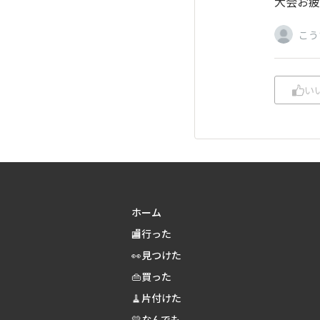
大会お疲
こう
い
ホーム
🏬行った
👀見つけた
👜買った
🧹片付けた
💛なんでも