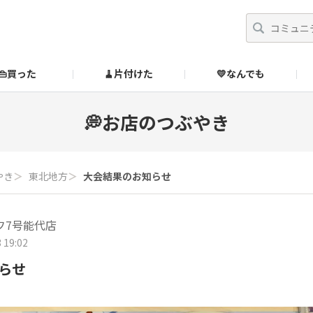
👜買った
🧹片付けた
💛なんでも
】
オンラインストア
🔰ご利用ガイド
SUZURIブックオフ公式ストア
💭お店のつぶやき
のあるダメ出しはこちら！
やき
＞
東北地方
＞
大会結果のお知らせ
フ7号能代店
 19:02
らせ