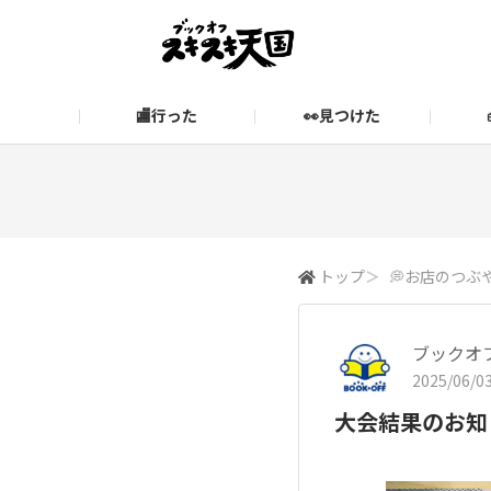
🏬行った
👀見つけた
お知らせ
ブックオフ公式サイト
期間限定企画【みんなでお題
ブックオフ公式
スキスキ天国に関するお問い合わせ
愛
トップ
＞
💭お店のつぶ
ブックオ
2025/06/03
大会結果のお知