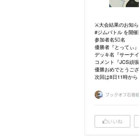
⚔️大会結果のお知ら
#ジムバトル を開催
参加者名5⃣名
優勝者『とってぃ
デッキ名『サーナ
コメント『JCS頑
優勝おめでとうござ
次回は8日11時から
ブックオフ石巻
いいね