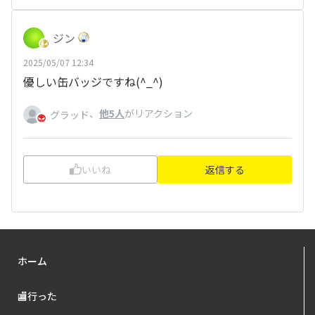
ジン
2025/05/07 12:34
優しい缶バッジですね(
^_^
)
、
他5人
がリアクション
グラッド
いいね
返信する
ホーム
🏬行った