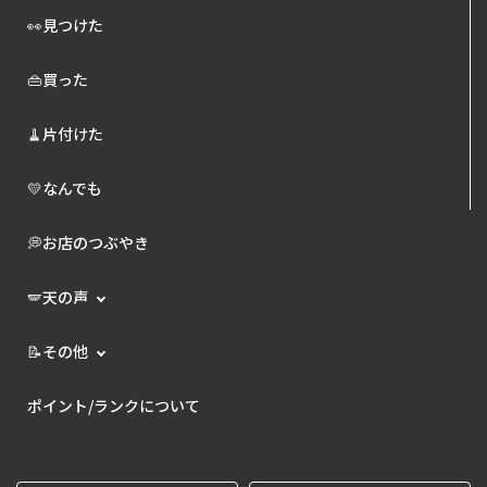
👀見つけた
👜買った
🧹片付けた
💛なんでも
💭お店のつぶやき
🪽天の声
📝その他
ポイント/ランクについて