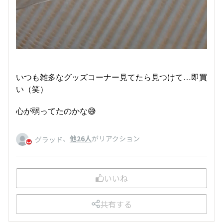
いつも雑多なグッズコーナー見てたら見つけて…即買
い（笑）
心が弱ってたのかな😅
、
他26人
がリアクション
グラッド
いいね
共有する