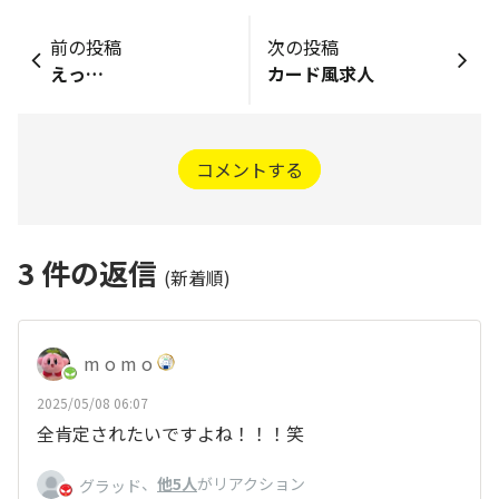
前の投稿
次の投稿
えっ…
カード風求人
コメントする
3
件の返信
(新着順)
m o m o
2025/05/08 06:07
全肯定されたいですよね！！！笑
、
他5人
がリアクション
グラッド