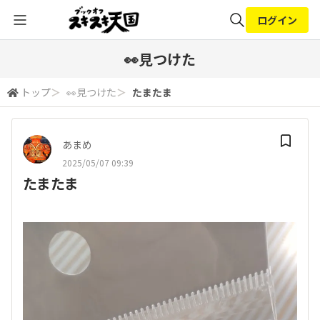
ログイン
全体検索
👀見つけた
トップ
＞
👀見つけた
＞
たまたま
検索
あまめ
2025/05/07 09:39
たまたま