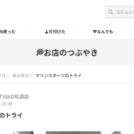
👜買った
🧹片付けた
💛なんでも
】
オンラインストア
🔰ご利用ガイド
SUZURIブックオフ公式ストア
💭お店のつぶやき
のあるダメ出しはこちら！
やき
＞
東北地方
＞
マリンスポーツのトライ
RTS仙台松森店
 20:39
のトライ