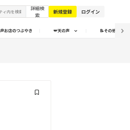
詳細検
新規登録
ログイン
索
💭お店のつぶやき
🪽天の声
📝その他
ブクログ通信