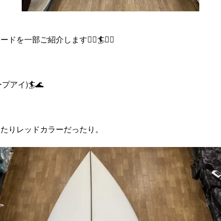
一部ご紹介します🏄‍♀️🏄🏄‍♂️
プアイ)🏄🌊
ったりレッドカラーだったり。