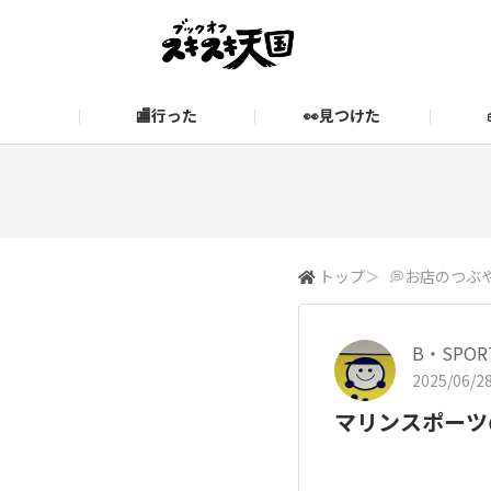
🏬行った
👀見つけた
お知らせ
ブックオフ公式サイト
期間限定企画【みんなでお題
ブックオフ公式
スキスキ天国に関するお問い合わせ
愛
トップ
＞
💭お店のつぶ
B・SPO
2025/06/28
マリンスポーツ